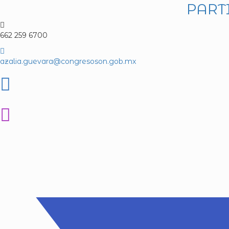
PART
662 259 6700
azalia.guevara@congresoson.gob.mx