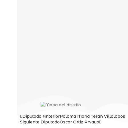
rg
Diputado Anterior
Paloma María Terán Villalobos
Siguiente Diputado
Oscar Ortíz Arvayo