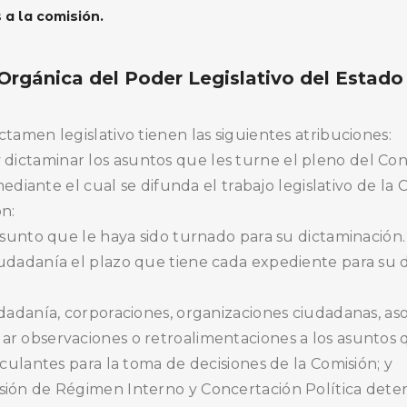
 a la comisión.
Orgánica del Poder Legislativo del Estado
tamen legislativo tienen las siguientes atribuciones:
tir y dictaminar los asuntos que les turne el pleno del C
BUSCA AQUÍ
mediante el cual se difunda el trabajo legislativo de la 
n:
asunto que le haya sido turnado para su dictaminación.
udadanía el plazo que tiene cada expediente para su d
dadanía, corporaciones, organizaciones ciudadanas, aso
r observaciones o retroalimentaciones a los asuntos 
nculantes para la toma de decisiones de la Comisión; y
ión de Régimen Interno y Concertación Política determ