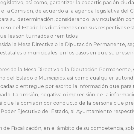
egislativo, así como, garantizar la coparticipación ciud
 de la Comisión, de acuerdo a la agenda legislativa del
ara su determinación, considerando la vinculación con o
greso del Estado los dictámenes con sus respectivos 
ue les son turnados o remitidos;
sida la Mesa Directiva o la Diputación Permanente, según
estatales o municipales, en los casos en que su presen
 presida la Mesa Directiva o la Diputación Permanente, 
o del Estado o Municipios, así como cualquier autorid
icadas o entregue por escrito la información que para t
ado. La omisión, negativa o imprecisión de la informac
á que la comisión por conducto de la persona que pres
 Poder Ejecutivo del Estado, al Ayuntamiento respectivo
ión de Fiscalización, en el ámbito de su competencia, 