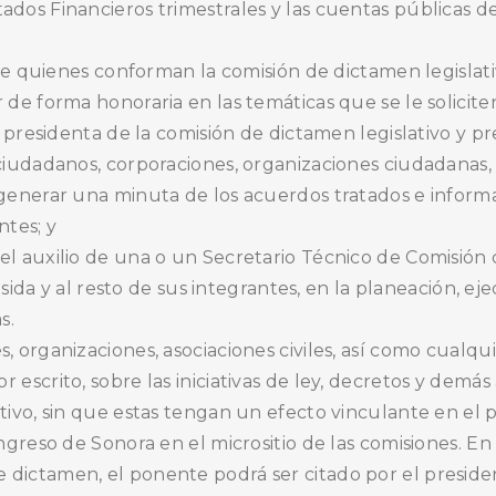
dos Financieros trimestrales y las cuentas públicas de 
a de quienes conforman la comisión de dictamen legislat
 de forma honoraria en las temáticas que se le solicite
o presidenta de la comisión de dictamen legislativo y p
ciudadanos, corporaciones, organizaciones ciudadanas, 
 generar una minuta de los acuerdos tratados e inform
tes; y
el auxilio de una o un Secretario Técnico de Comisión
resida y al resto de sus integrantes, en la planeación, e
s.
, organizaciones, asociaciones civiles, así como cualq
 escrito, sobre las iniciativas de ley, decretos y demá
tivo, sin que estas tengan un efecto vinculante en el 
ongreso de Sonora en el micrositio de las comisiones. 
dictamen, el ponente podrá ser citado por el presiden