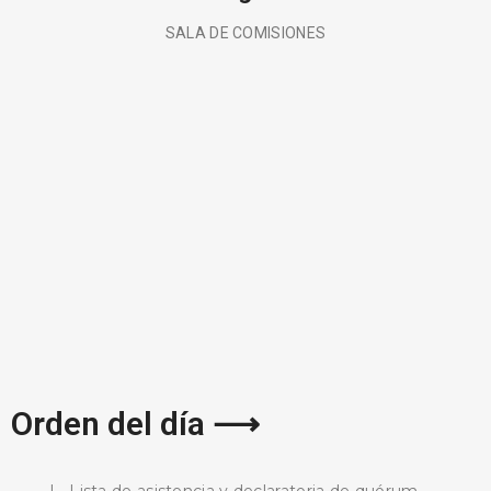
SALA DE COMISIONES
BUSCA AQUÍ
Orden del día ⟶
I.- Lista de asistencia y declaratoria de quórum.