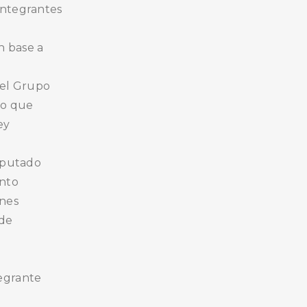
integrantes
n base a
del Grupo
to que
ey
Diputado
ento
ones
 de
a
tegrante
.