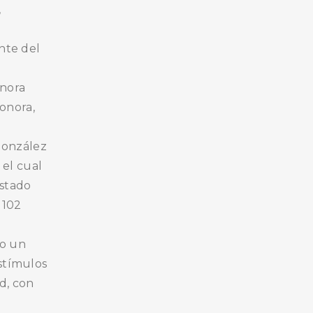
,
ante del
onora
onora,
González
 el cual
Estado
 102
mo un
estímulos
d, con