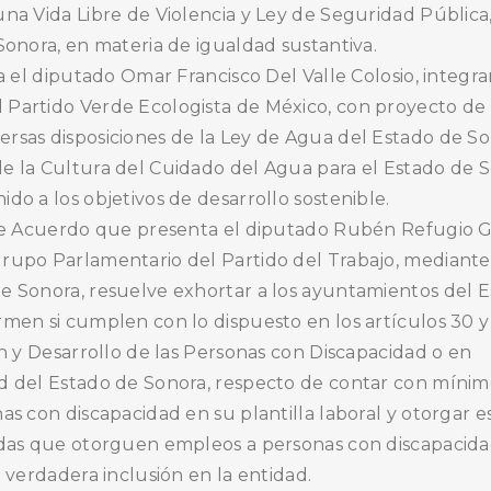
una Vida Libre de Violencia y Ley de Seguridad Pública
BUSCA AQUÍ
Sonora, en materia de igualdad sustantiva.
ta el diputado Omar Francisco Del Valle Colosio, integr
 Partido Verde Ecologista de México, con proyecto de
rsas disposiciones de la Ley de Agua del Estado de S
e la Cultura del Cuidado del Agua para el Estado de S
do a los objetivos de desarrollo sostenible.
o de Acuerdo que presenta el diputado Rubén Refugio 
rupo Parlamentario del Partido del Trabajo, mediante
e Sonora, resuelve exhortar a los ayuntamientos del 
rmen si cumplen con lo dispuesto en los artículos 30 y
ón y Desarrollo de las Personas con Discapacidad o en
ad del Estado de Sonora, respecto de contar con míni
as con discapacidad en su plantilla laboral y otorgar 
adas que otorguen empleos a personas con discapacida
a verdadera inclusión en la entidad.