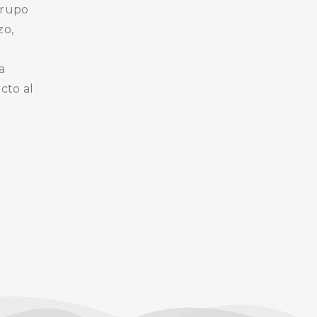
Grupo
zo,
a
cto al