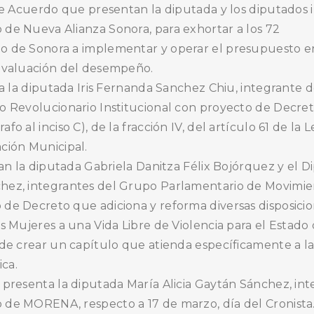
 de Acuerdo que presentan la diputada y los diputados 
de Nueva Alianza Sonora, para exhortar a los 72
o de Sonora a implementar y operar el presupuesto e
 evaluación del desempeño.
nta la diputada Iris Fernanda Sanchez Chiu, integrante 
o Revolucionario Institucional con proyecto de Decre
o al inciso C), de la fracción IV, del artículo 61 de la L
ción Municipal.
tan la diputada Gabriela Danitza Félix Bojórquez y el 
hez, integrantes del Grupo Parlamentario de Movimi
de Decreto que adiciona y reforma diversas disposici
s Mujeres a una Vida Libre de Violencia para el Estado
 de crear un capítulo que atienda específicamente a l
ica.
 presenta la diputada María Alicia Gaytán Sánchez, in
 de MORENA, respecto a 17 de marzo, día del Cronista