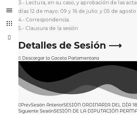
3.- Lectura, en su caso, y aprobación de las act
días 12 de mayo; 09 y 16 de julio; y 05 de agost
4.- Correspondencia.
5.- Clausura de la sesión
Detalles de Sesión ⟶
Descargar la Gaceta Parlamentaria
Prev
Sesión Anterior
SESIÓN ORDINARIA DEL DÍA 18
Siguiente Sesión
SESIÓN DE LA DIPUTACIÓN PERMAN