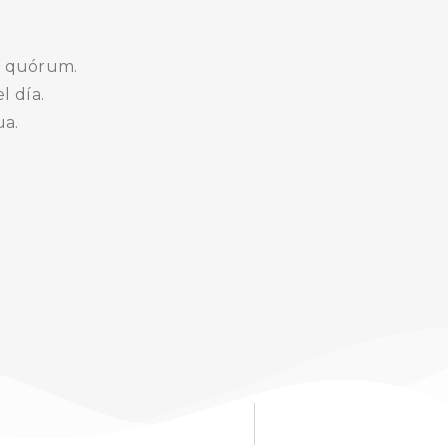
de quórum.
l día.
ua.