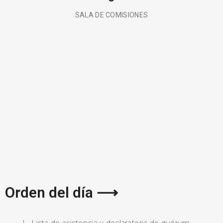
SALA DE COMISIONES
BUSCA AQUÍ
Orden del día ⟶
I.- Lista de asistencia y declaratoria de quórum.