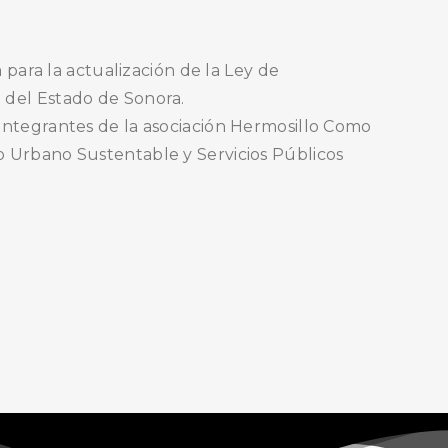
a para la actualización de la Ley de
BUSCA AQUÍ
 del Estado de Sonora.
 integrantes de la asociación Hermosillo Como
o Urbano Sustentable y Servicios Públicos